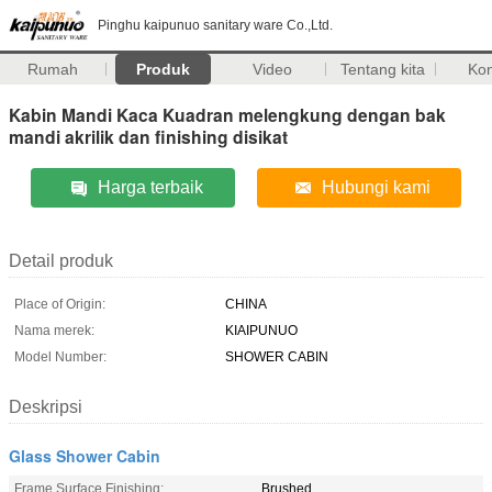
Pinghu kaipunuo sanitary ware Co.,Ltd.
Rumah
Produk
Video
Tentang kita
Ko
Kabin Mandi Kaca Kuadran melengkung dengan bak
mandi akrilik dan finishing disikat
Harga terbaik
Hubungi kami
Detail produk
Place of Origin:
CHINA
Nama merek:
KIAIPUNUO
Model Number:
SHOWER CABIN
Deskripsi
Glass Shower Cabin
Frame Surface Finishing:
Brushed