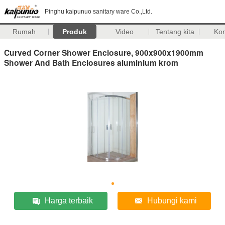
Pinghu kaipunuo sanitary ware Co.,Ltd.
Rumah
Produk
Video
Tentang kita
Ko
Curved Corner Shower Enclosure, 900x900x1900mm
Shower And Bath Enclosures aluminium krom
Harga terbaik
Hubungi kami