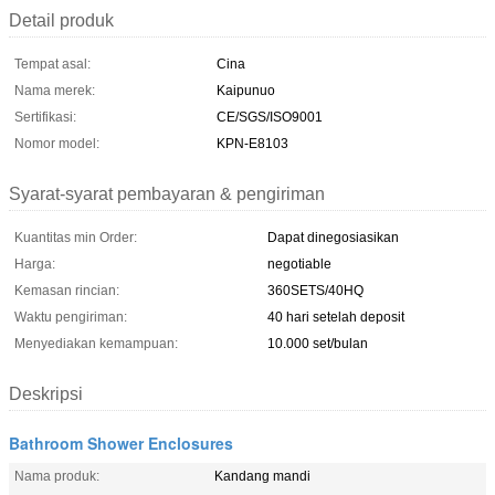
Detail produk
Tempat asal:
Cina
Nama merek:
Kaipunuo
Sertifikasi:
CE/SGS/ISO9001
Nomor model:
KPN-E8103
Syarat-syarat pembayaran & pengiriman
Kuantitas min Order:
Dapat dinegosiasikan
Harga:
negotiable
Kemasan rincian:
360SETS/40HQ
Waktu pengiriman:
40 hari setelah deposit
Menyediakan kemampuan:
10.000 set/bulan
Deskripsi
Bathroom Shower Enclosures
Nama produk:
Kandang mandi