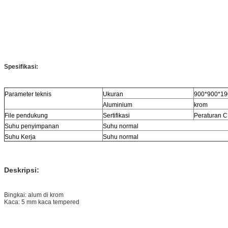
Spesifikasi:
Parameter teknis
Ukuran
900*900*1
Aluminium
krom
File pendukung
Sertifikasi
Peraturan 
Suhu penyimpanan
Suhu normal
Suhu Kerja
Suhu normal
Deskripsi:
Bingkai: alum di krom
Kaca: 5 mm kaca tempered