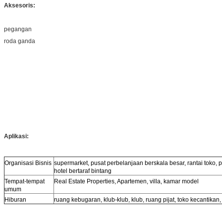
Aksesoris:
pegangan
roda ganda
Aplikasi:
Organisasi Bisnis
supermarket, pusat perbelanjaan berskala besar, rantai toko, 
hotel bertaraf bintang
Tempat-tempat
Real Estate Properties, Apartemen, villa, kamar model
umum
Hiburan
ruang kebugaran, klub-klub, klub, ruang pijat, toko kecantikan