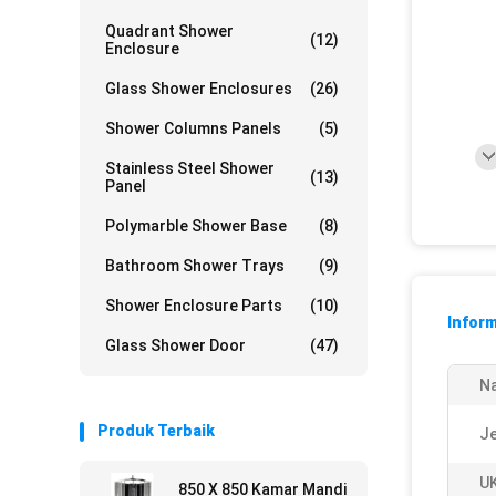
Quadrant Shower
(12)
Enclosure
Glass Shower Enclosures
(26)
Shower Columns Panels
(5)
Stainless Steel Shower
(13)
Panel
Polymarble Shower Base
(8)
Bathroom Shower Trays
(9)
Shower Enclosure Parts
(10)
Inform
Glass Shower Door
(47)
N
Produk Terbaik
Je
U
850 X 850 Kamar Mandi