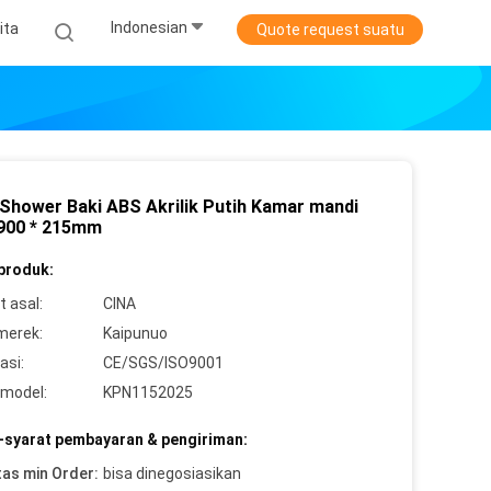
Indonesian
ita
Quote request suatu
 Shower Baki ABS Akrilik Putih Kamar mandi
 900 * 215mm
 produk:
 asal:
CINA
merek:
Kaipunuo
asi:
CE/SGS/ISO9001
model:
KPN1152025
-syarat pembayaran & pengiriman:
tas min Order:
bisa dinegosiasikan