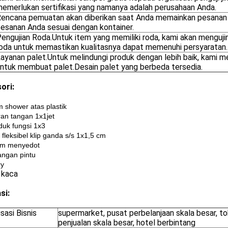
emerlukan sertifikasi yang namanya adalah perusahaan Anda.
encana pemuatan akan diberikan saat Anda memainkan pesanan
esanan Anda sesuai dengan kontainer.
engujian Roda.Untuk item yang memiliki roda, kami akan menguji
oda untuk memastikan kualitasnya dapat memenuhi persyaratan.
ayanan palet.Untuk melindungi produk dengan lebih baik, kami me
ntuk membuat palet.Desain palet yang berbeda tersedia.
ori:
 shower atas plastik
an tangan 1x1jet
uk fungsi 1x3
 fleksibel klip ganda s/s 1x1,5 cm
m menyedot
ngan pintu
ry
 kaca
si:
sasi Bisnis
supermarket, pusat perbelanjaan skala besar, tok
penjualan skala besar, hotel berbintang