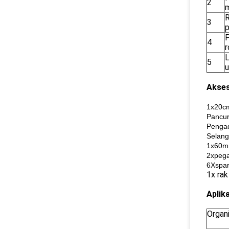
2
m
R
3
p
P
4
r
L
5
u
Akses
1x20cm
Pancur
Pengad
Selang
1x60m
2xpega
6Xspa
1x rak
Aplika
Organi