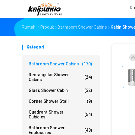
R
Rumah
Produk
Bathroom Shower Cabins
Kabin Showe
Kategori
Bathroom Shower Cabins
(170)
Rectangular Shower
(24)
Cabins
Glass Shower Cabin
(32)
Corner Shower Stall
(9)
Quadrant Shower
(54)
Cubicles
Bathroom Shower
(43)
Enclosures