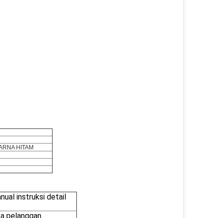
ARNA HITAM
al instruksi detail
ka pelanggan