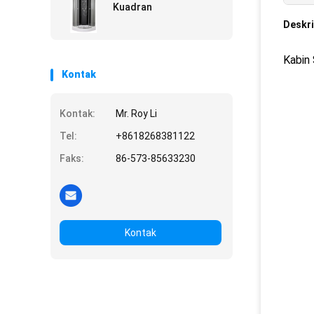
Kuadran
Deskri
Kabin
Kontak
Kontak:
Mr. Roy Li
Tel:
+8618268381122
Faks:
86-573-85633230
Kontak