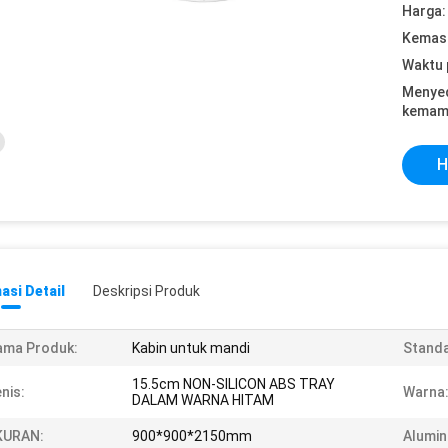
Harga:
Kemasa
Waktu 
Menye
kemam
H
asi Detail
Deskripsi Produk
ama Produk:
Kabin untuk mandi
Standa
15.5cm NON-SILICON ABS TRAY
nis:
Warna
DALAM WARNA HITAM
KURAN:
900*900*2150mm
Alumin