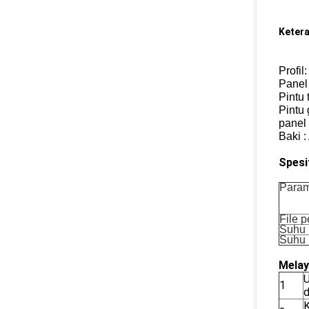
Keter
Profil:
Panel
Pintu 
Pintu
panel 
Baki :
Spesi
Param
File 
Suhu
Suhu 
Melay
U
1
K