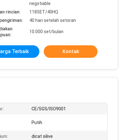
negotiable
n rincian:
118SET/40HQ
pengiriman:
40 hari setelah setoran
diakan
10.000 set/bulan
puan:
arga Terbaik
Kontak
r:
CE/SGS/ISO9001
:
Putih
ium:
dicat silive