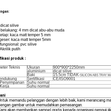
angan:
 dicat silive
 belakang: 4 mm dicat abu-abu muda
tetap: kaca matt temper 5 mm
 geser: kaca matt temper 5mm
fungsional: pvc silive
 Akrilik putih
fikasi produk :
eter Teknis
Ukuran
900*900*2250mm
aluminium
dicat silive
Baki
15.5cm TIDAK-
SILICON ABS TRAY W
pendukung
Sertifikasi
CE/ISO9001
 Penyimpanan
Suhu normal
Kerja
Suhu normal
ani
ntuk memandu pelanggan dengan lebih baik, kami merancang manu
dengan gambar untuk memudahkan pemasangan.
ami akan memberikan sampel gratis kepada organisasi penguji ji