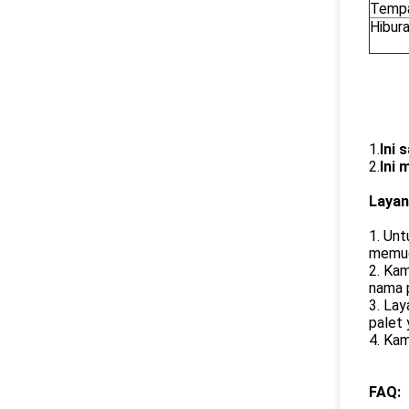
Temp
Hibur
1.
Ini 
2.
Ini 
Layan
1. Unt
memud
2. Kam
nama 
3. Lay
palet 
4. Kam
FAQ: