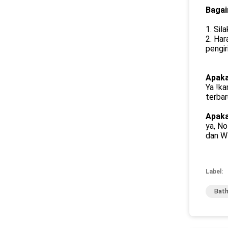
Bagai
1. Sil
2. Har
pengir
Apaka
Ya !ka
terba
Apaka
ya, No
dan W
Label:
Bath