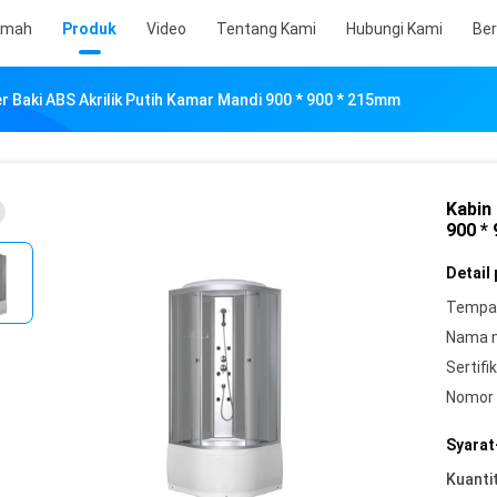
umah
Produk
Video
Tentang Kami
Hubungi Kami
Ber
r Baki ABS Akrilik Putih Kamar Mandi 900 * 900 * 215mm
Kabin
900 *
Detail
Tempat
Nama 
Sertifik
Nomor 
Syarat
Kuanti