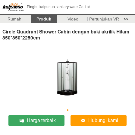
Pinghu kaipunuo sanitary ware Co.,Ltd.
Rumah
Produk
Video
Pertunjukan VR
>>
Circle Quadrant Shower Cabin dengan baki akrilik Hitam
850*850*2250cm
Harga terbaik
Hubungi kami