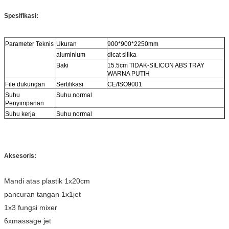
Spesifikasi:
Parameter Teknis
Ukuran
900*900*2250mm
aluminium
dicat silika
Baki
15.5cm TIDAK-
SILICON ABS TRAY
WARNA PUTIH
File dukungan
Sertifikasi
CE/ISO9001
Suhu
Suhu normal
Penyimpanan
Suhu kerja
Suhu normal
Aksesoris:
Mandi atas plastik 1x20cm
pancuran tangan 1x1jet
1x3 fungsi mixer
6xmassage jet