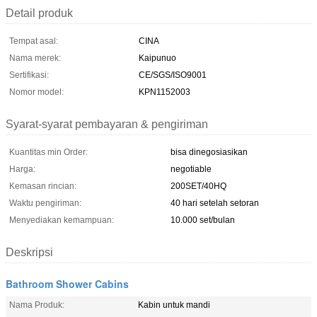
Detail produk
Tempat asal:
CINA
Nama merek:
Kaipunuo
Sertifikasi:
CE/SGS/ISO9001
Nomor model:
KPN1152003
Syarat-syarat pembayaran & pengiriman
Kuantitas min Order:
bisa dinegosiasikan
Harga:
negotiable
Kemasan rincian:
200SET/40HQ
Waktu pengiriman:
40 hari setelah setoran
Menyediakan kemampuan:
10.000 set/bulan
Deskripsi
Bathroom Shower Cabins
Nama Produk:
Kabin untuk mandi