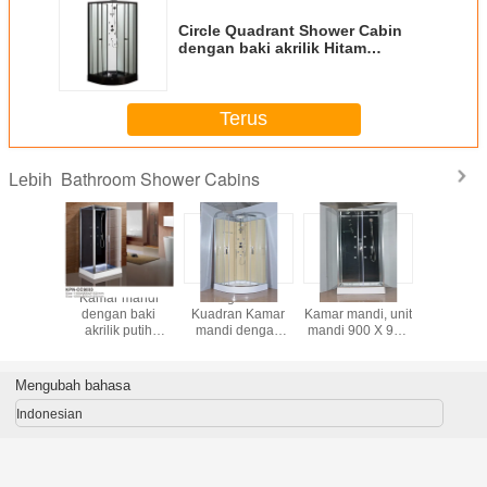
Circle Quadrant Shower Cabin
dengan baki akrilik Hitam
850*850*2250cm
Terus
Bathroom Shower Cabins
Lebih
karan
Kamar mandi
Lingkaran
Kamar mandi
850 X 85
n Kamar
dengan baki
Kuadran Kamar
Kamar mandi, unit
Mandi K
dengan
akrilik putih
mandi dengan
mandi 900 X 900
lik putih
1100*800*2150cm
baki akrilik putih
X 2150 mm
uminium
aluminium silika
krom aluminium
persegi
Mengubah bahasa
Indonesian